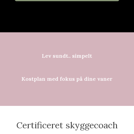
Lev sundt.. simpelt
Kostplan med fokus på dine vaner
Certificeret skyggecoach