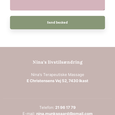
Nin​a's
livstilsændring
Nina's Terapeutiske Massage​
E Christensens Vej 52, 7430 Ikast
Telefon:
21 96 17 79​
E-mail:
nina.munksgaard@gmail.com