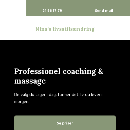
21 96 17 79
Send mail
Nina's livsstilsændring
Professionel coaching &
massage
De valg du tager i dag, former det liv du lever i
morgen.
Se priser